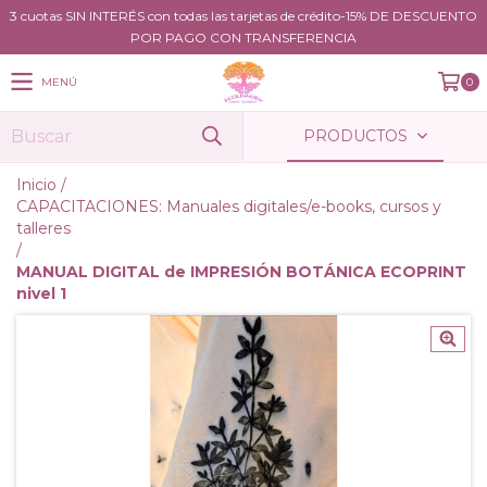
3 cuotas SIN INTERÉS con todas las tarjetas de crédito-15% DE DESCUENTO
POR PAGO CON TRANSFERENCIA
MENÚ
0
PRODUCTOS
Inicio
/
CAPACITACIONES: Manuales digitales/e-books, cursos y
talleres
/
MANUAL DIGITAL de IMPRESIÓN BOTÁNICA ECOPRINT
nivel 1