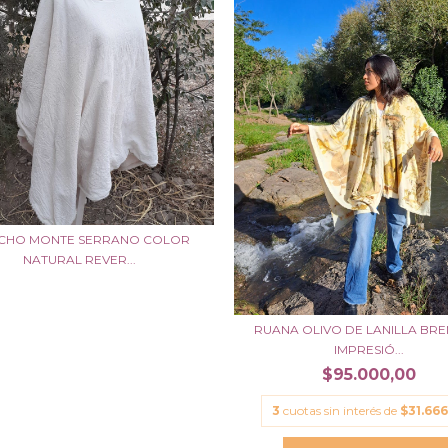
CHO MONTE SERRANO COLOR
NATURAL REVER...
RUANA OLIVO DE LANILLA BRE
IMPRESIÓ...
$95.000,00
3
cuotas sin interés de
$31.666