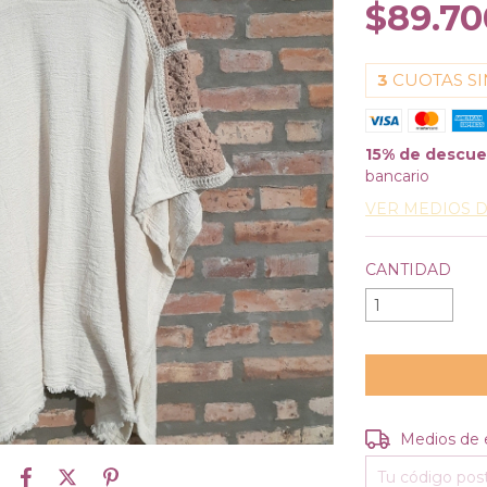
$89.70
3
CUOTAS SI
15% de descu
bancario
VER MEDIOS 
CANTIDAD
Entregas para e
Medios de 