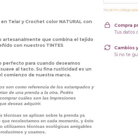
No sé mi código pos
 en Telar y Crochet color NATURAL con
Compra p
Tus datos 
do artesanalmente que combina el tejido
teñido con nuestros TINTES
Cambios y
Si no te gu
nto perfecto para cuando deseamos
uave al tacto. Su fina rusticidad es un
el comienzo de nuestra marca.
os son como referencia de los estampados y
rían de una prenda a la otra. Podés
comprar cuáles son las Impresiones
que deseas adquirir.
s técnicas se aplican sobre la prenda ya
eo que recolectamos en cada momento, y ésto
lo utilizamos técnicas ecológicas amigables
 producimos y usamos.