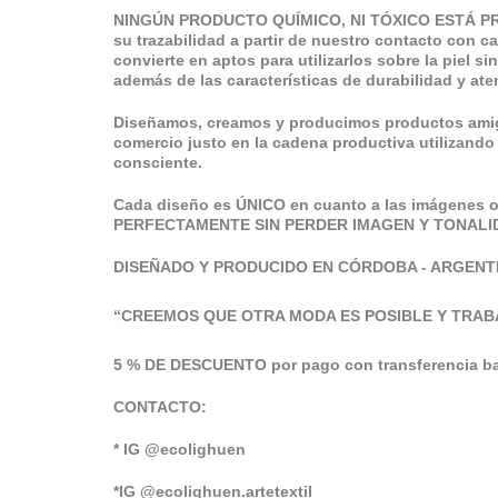
NINGÚN PRODUCTO QUÍMICO, NI TÓXICO ESTÁ P
su trazabilidad a partir de nuestro contacto con c
convierte en aptos para utilizarlos sobre la piel si
además de las características de durabilidad y at
Diseñamos, creamos y producimos productos ami
comercio justo en la cadena productiva utilizan
consciente.
Cada diseño es ÚNICO en cuanto a las imágenes 
PERFECTAMENTE SIN PERDER IMAGEN Y TONALI
DISEÑADO Y PRODUCIDO EN CÓRDOBA - ARGENT
“CREEMOS QUE OTRA MODA ES POSIBLE Y TRAB
5 % DE DESCUENTO por pago con transferencia ba
CONTACTO:
* IG @ecolighuen
*IG @ecolighuen.artetextil