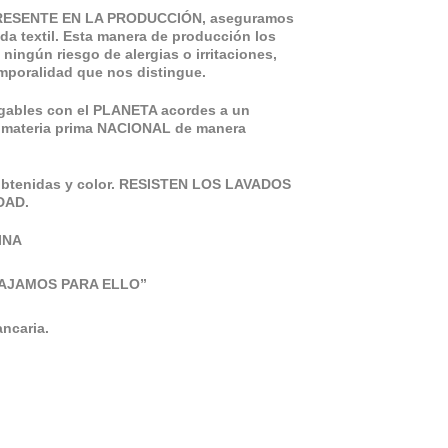
RESENTE EN LA PRODUCCIÓN, aseguramos
ada textil. Esta manera de producción los
n ningún riesgo de alergias o irritaciones,
emporalidad que nos distingue.
gables con el PLANETA acordes a un
do materia prima NACIONAL de manera
obtenidas y color. RESISTEN LOS LAVADOS
DAD.
INA
AJAMOS PARA ELLO”
ncaria.