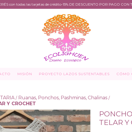
NTERÉS con todas las tarjetas de crédito-15% DE DESCUENTO POR PAGO CO
ACTO
MISIÓN
PROYECTO LAZOS SUSTENTABLES
CÓMO 
TARIA
Ruanas, Ponchos, Pashminas, Chalinas
/
/
AR Y CROCHET
PONCHO 
TELAR Y